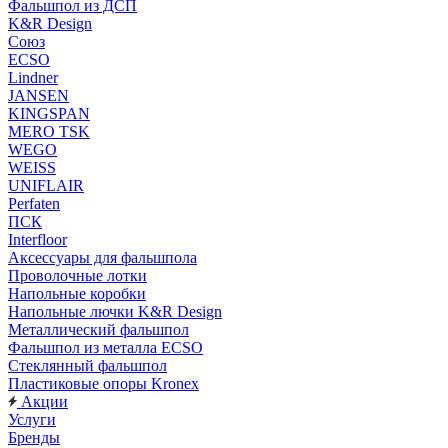
Фальшпол из ДСП
K&R Design
Союз
ECSO
Lindner
JANSEN
KINGSPAN
MERO TSK
WEGO
WEISS
UNIFLAIR
Perfaten
ПСК
Interfloor
Аксессуары для фальшпола
Проволочные лотки
Напольные коробки
Напольные лючки K&R Design
Металлический фальшпол
Фальшпол из металла ECSO
Стеклянный фальшпол
Пластиковые опоры Kronex
Акции
Услуги
Бренды