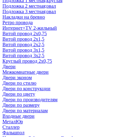
Подложка 1 местная;круглая
Подложка 2 местная;овал
Подложка 3 местная;овал
Накладки на бревно
Ретро провода
Интернет+TV 2-жильный
Витой провод 2x0,75
Витой провод 2x1,5
Витой провод 2x2,5
Витой провод 3x1,5
Витой провод 3x2,5
Круглый провод 2x0,75
Двери
Межкомнатные двери
Двери эконом
Двери по стилю
Двери по конструкции
Двери по цвету
Двери по производителям
Двери по размеру
Двери по материалам
Входные двери
МеталЮр
Сталлер
Фальшпол