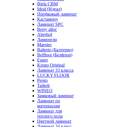
Biela CBM
Ideal (Идеал)
Пробковый ламинат
Кастамону
Ламинат SPC
Berry alloc
Aberhof
Ламинели
Maestro
Balterio (Балтерио)
Belfloor (Белфлор)
Egger
Krono Original
Ламинат 33 класса
LUCKY FLOOR
Pergo
Tarkett
WINEO
Замковый ламинат
Ламинат по
материалам
Ламинат для
теплого пола
Цветной ламинат
Ламинат 34 класс