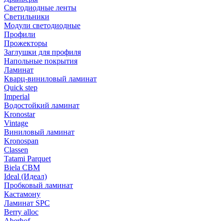
Светодиодные ленты
Светильники
Модули светодиодные
Профили
Прожекторы
Заглушки для профиля
Напольные покрытия
Ламинат
Кварц-виниловый ламинат
Quick step
Imperial
Водостойкий ламинат
Kronostar
Vintage
Виниловый ламинат
Kronospan
Classen
Tatami Parquet
Biela CBM
Ideal (Идеал)
Пробковый ламинат
Кастамону
Ламинат SPC
Berry alloc
Aberhof