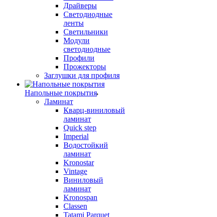
Драйверы
Светодиодные
ленты
Светильники
Модули
светодиодные
Профили
Прожекторы
Заглушки для профиля
Напольные покрытия
Ламинат
Кварц-виниловый
ламинат
Quick step
Imperial
Водостойкий
ламинат
Kronostar
Vintage
Виниловый
ламинат
Kronospan
Classen
Tatami Parquet