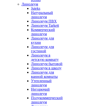
Линолеум
Juteks
Натуральный
линолеум
Линолеум ПВХ
Линолеум Tarkett
Коммерческий
линолеум
Линолеум для
кухни
Линолеум для
гостиной
Линолеум в
детскую комнату
Линолеум бытовой
Линолеум в школу
Линолеум для
ванной комнаты
Утепленный
линолеум
Негорючий
линолеум
Полукоммерческий
линолеум