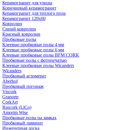
Керамогранит для улицы
Коричневый керамогранит
Керамогранит для теплого пола
Керамогранит 120х60
Ковролин
Синий ковролин
Красный ковролин
Пробковые полы
Клеевые пробковые полы 4 мм
Клеевые пробковые полы 6 мм
Клеевые пробковые полы BFM CORK
Пробковые полы с фотопечатью
Клеевые пробковые полы Wicanders
Wicanders
Пробковый агломерат
Aberhof
Пробковый погонаж
Viscork
Granorte
CorkArt
Ruscork (LiCo)
Amorim Wise
Пробковые полы на замках
Пробковый ламинат
Инженерная доска