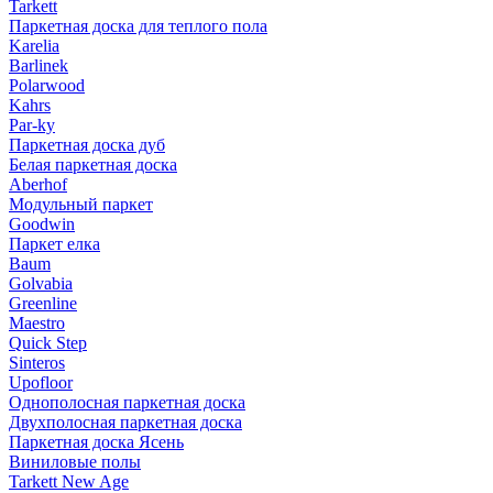
Tarkett
Паркетная доска для теплого пола
Karelia
Barlinek
Polarwood
Kahrs
Par-ky
Паркетная доска дуб
Белая паркетная доска
Aberhof
Модульный паркет
Goodwin
Паркет елка
Baum
Golvabia
Greenline
Maestro
Quick Step
Sinteros
Upofloor
Однополосная паркетная доска
Двухполосная паркетная доска
Паркетная доска Ясень
Виниловые полы
Tarkett New Age