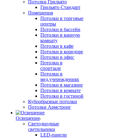
Потолки Грильято
Грильято Стандарт
Помещения
Потолки в торговые
центры
Потолки в бассейн
Потолки в ванную
комнату
Потолки в кафе
Потолки в коридоре
Потолки в офис
Потолки в
спортзале
Потолки в
мед.учереждениях
Потолки в магазине
Потолки в комнате
Потолки в гостиной
Кубообразные потолки
Потолки Армстронг
Освещение
Светодиодные
светильники
LED-панели