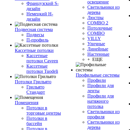
освещение
Французский S-
Светильники из
дизайн
дерева
Немецкий H-
Люстры
дизайн
COMBO 2
Потолочные
Подвесная система
COMBO
Подвесы
VILLY
П-профиль
Уличные
Линейные
Кассетные потолки
Настенные
Кассетные
+ ЕЩЕ
потолки Caveen
Кассетные
потолки Tuodeli
Профильные системы
Профили
Потолки Грильято
Профили для
Грильято
ленты
Стандарт
Профили для
натяжного
Помещения
потолка
Потолки в
Светильники из
торговые центры
профиля
Потолки в
Светильники из
бассейн
дерева
Потолки в