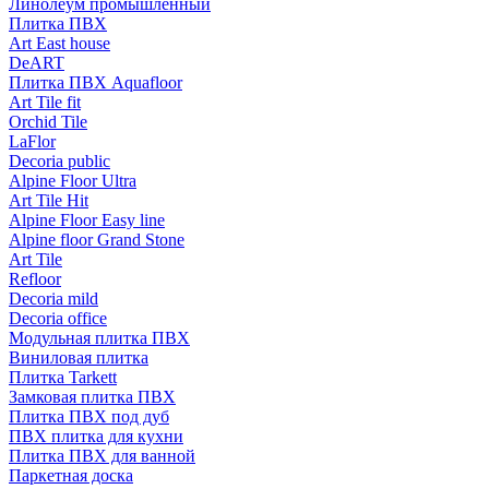
Линолеум промышленный
Плитка ПВХ
Art East house
DeART
Плитка ПВХ Aquafloor
Art Tile fit
Orchid Tile
LaFlor
Decoria public
Alpine Floor Ultra
Art Tile Hit
Alpine Floor Easy line
Alpine floor Grand Stone
Art Tile
Refloor
Decoria mild
Decoria office
Модульная плитка ПВХ
Виниловая плитка
Плитка Tarkett
Замковая плитка ПВХ
Плитка ПВХ под дуб
ПВХ плитка для кухни
Плитка ПВХ для ванной
Паркетная доска