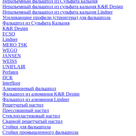
Неразъемный фальшпол из Сульфата кальция
Неразъемный фальшпол из сульфата кальция K&R Design
Неразъемный фальшпол из сульфата кальция Lindner
Усиливающие профили (стрингеры) для фальшпола
Фальшпол из Сульфата Кальция
K&R Design
ECSO
Lindner
MERO TSK
WEGO
JANSEN
WEISS
UNIFLAIR
Perfaten
ПСК
Interfloor
Алюминиевый фальшпол
Фальшпол из алюминия K&R Design
Фальшпол из алюминия Lindner
Решетчатый настил
Прессованный настил
Стеклопластиковый настил
Сварной решетчатый настил
Стойки для фальшпола
Стойки промышленного фальшпола