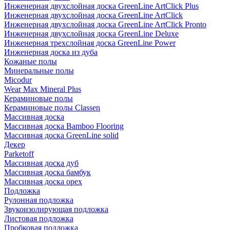
Инженерная двухслойная доска GreenLine ArtClick Plus
Инженерная двухслойная доска GreenLine ArtClick
Инженерная двухслойная доска GreenLine ArtClick Pronto
Инженерная двухслойная доска GreenLine Deluxe
Инженерная трехслойная доска GreenLine Power
Инженерная доска из дуба
Кожаные полы
Минеральные полы
Micodur
Wear Max Mineral Plus
Кераминовые полы
Кераминовые полы Classen
Массивная доска
Массивная доска Bamboo Flooring
Массивная доска GreenLine solid
Декер
Parketoff
Массивная доска дуб
Массивная доска бамбук
Массивная доска орех
Подложка
Рулонная подложка
Звукоизолирующая подложка
Листовая подложка
Пробковая подложка