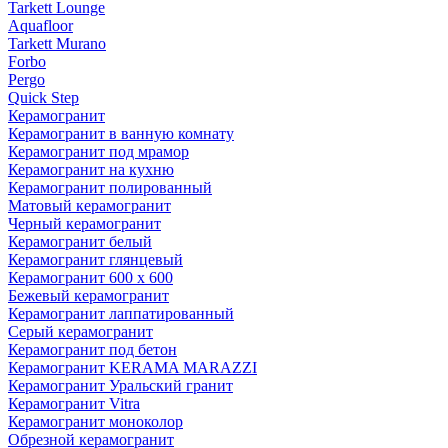
Tarkett Lounge
Aquafloor
Tarkett Murano
Forbo
Pergo
Quick Step
Керамогранит
Керамогранит в ванную комнату
Керамогранит под мрамор
Керамогранит на кухню
Керамогранит полированный
Матовый керамогранит
Черный керамогранит
Керамогранит белый
Керамогранит глянцевый
Керамогранит 600 х 600
Бежевый керамогранит
Керамогранит лаппатированный
Серый керамогранит
Керамогранит под бетон
Керамогранит KERAMA MARAZZI
Керамогранит Уральский гранит
Керамогранит Vitra
Керамогранит моноколор
Обрезной керамогранит