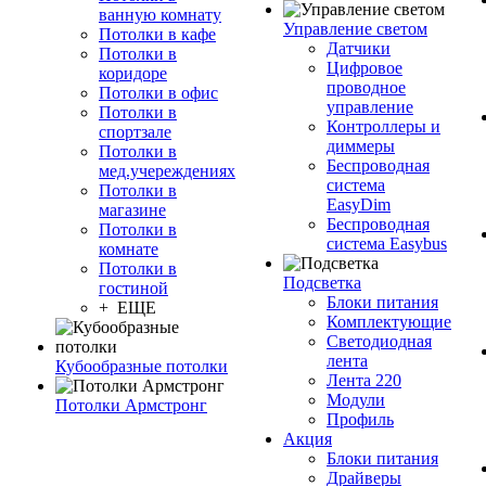
ванную комнату
Управление светом
Потолки в кафе
Датчики
Потолки в
Цифровое
коридоре
проводное
Потолки в офис
управление
Потолки в
Контроллеры и
спортзале
диммеры
Потолки в
Беспроводная
мед.учереждениях
система
Потолки в
EasyDim
магазине
Беспроводная
Потолки в
система Easybus
комнате
Потолки в
Подсветка
гостиной
Блоки питания
+ ЕЩЕ
Комплектующие
Светодиодная
лента
Кубообразные потолки
Лента 220
Модули
Потолки Армстронг
Профиль
Акция
Блоки питания
Драйверы