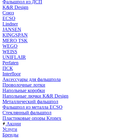
Фальшпол из ДСП
K&R Design
Союз
ECSO
Lindner
JANSEN
KINGSPAN
MERO TSK
WEGO
WEISS
UNIFLAIR
Perfaten
ПСК
Interfloor
Аксессуары для фальшпола
Проволочные лотки
Напольные коробки
Напольные лючки K&R Design
Металлический фальшпол
Фальшпол из металла ECSO
Стеклянный фальшпол
Пластиковые опоры Kronex
Акции
Услуги
Бренды