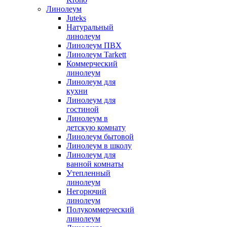
Линолеум
Juteks
Натуральный
линолеум
Линолеум ПВХ
Линолеум Tarkett
Коммерческий
линолеум
Линолеум для
кухни
Линолеум для
гостиной
Линолеум в
детскую комнату
Линолеум бытовой
Линолеум в школу
Линолеум для
ванной комнаты
Утепленный
линолеум
Негорючий
линолеум
Полукоммерческий
линолеум