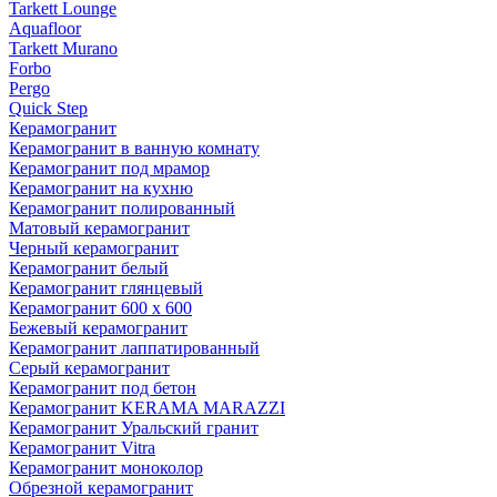
Tarkett Lounge
Aquafloor
Tarkett Murano
Forbo
Pergo
Quick Step
Керамогранит
Керамогранит в ванную комнату
Керамогранит под мрамор
Керамогранит на кухню
Керамогранит полированный
Матовый керамогранит
Черный керамогранит
Керамогранит белый
Керамогранит глянцевый
Керамогранит 600 х 600
Бежевый керамогранит
Керамогранит лаппатированный
Серый керамогранит
Керамогранит под бетон
Керамогранит KERAMA MARAZZI
Керамогранит Уральский гранит
Керамогранит Vitra
Керамогранит моноколор
Обрезной керамогранит