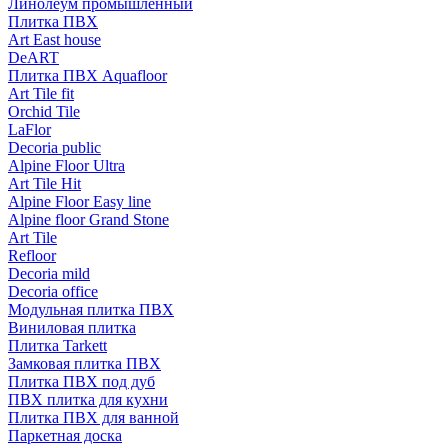
Линолеум промышленный
Плитка ПВХ
Art East house
DeART
Плитка ПВХ Aquafloor
Art Tile fit
Orchid Tile
LaFlor
Decoria public
Alpine Floor Ultra
Art Tile Hit
Alpine Floor Easy line
Alpine floor Grand Stone
Art Tile
Refloor
Decoria mild
Decoria office
Модульная плитка ПВХ
Виниловая плитка
Плитка Tarkett
Замковая плитка ПВХ
Плитка ПВХ под дуб
ПВХ плитка для кухни
Плитка ПВХ для ванной
Паркетная доска