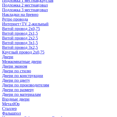
Подложка 1 местная;круглая
Подложка 2 местная;овал
Подложка 3 местная;овал
Накладки на бревно
Ретро провода
Интернет+TV 2-жильный
Витой провод 2x0,75
Витой провод 2x1,5
Витой провод 2x2,5
Витой провод 3x1,5
Витой провод 3x2,5
Круглый провод 2x0,75
Двери
Межкомнатные двери
Двери эконом
Двери по стилю
Двери по конструкции
Двери по цвету
Двери по производителям
Двери по размеру
Двери по материалам
Входные двери
МеталЮр
Сталлер
Фальшпол