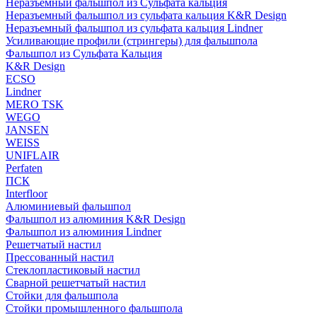
Неразъемный фальшпол из Сульфата кальция
Неразъемный фальшпол из сульфата кальция K&R Design
Неразъемный фальшпол из сульфата кальция Lindner
Усиливающие профили (стрингеры) для фальшпола
Фальшпол из Сульфата Кальция
K&R Design
ECSO
Lindner
MERO TSK
WEGO
JANSEN
WEISS
UNIFLAIR
Perfaten
ПСК
Interfloor
Алюминиевый фальшпол
Фальшпол из алюминия K&R Design
Фальшпол из алюминия Lindner
Решетчатый настил
Прессованный настил
Стеклопластиковый настил
Сварной решетчатый настил
Стойки для фальшпола
Стойки промышленного фальшпола