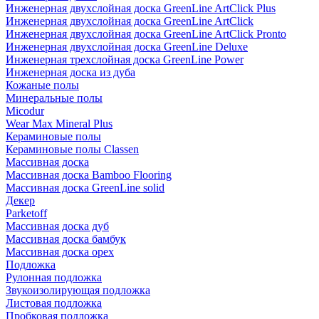
Инженерная двухслойная доска GreenLine ArtClick Plus
Инженерная двухслойная доска GreenLine ArtClick
Инженерная двухслойная доска GreenLine ArtClick Pronto
Инженерная двухслойная доска GreenLine Deluxe
Инженерная трехслойная доска GreenLine Power
Инженерная доска из дуба
Кожаные полы
Минеральные полы
Micodur
Wear Max Mineral Plus
Кераминовые полы
Кераминовые полы Classen
Массивная доска
Массивная доска Bamboo Flooring
Массивная доска GreenLine solid
Декер
Parketoff
Массивная доска дуб
Массивная доска бамбук
Массивная доска орех
Подложка
Рулонная подложка
Звукоизолирующая подложка
Листовая подложка
Пробковая подложка