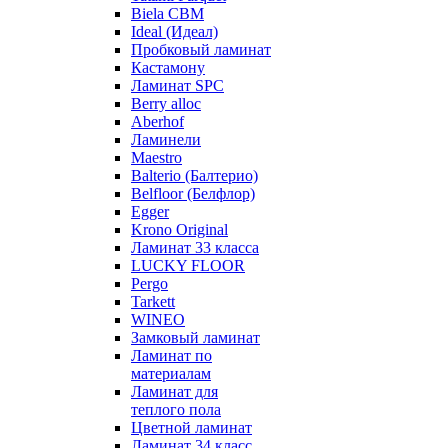
Biela CBM
Ideal (Идеал)
Пробковый ламинат
Кастамону
Ламинат SPC
Berry alloc
Aberhof
Ламинели
Maestro
Balterio (Балтерио)
Belfloor (Белфлор)
Egger
Krono Original
Ламинат 33 класса
LUCKY FLOOR
Pergo
Tarkett
WINEO
Замковый ламинат
Ламинат по
материалам
Ламинат для
теплого пола
Цветной ламинат
Ламинат 34 класс