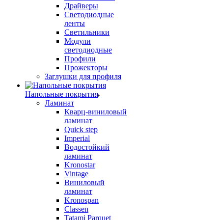
Драйверы
Светодиодные
ленты
Светильники
Модули
светодиодные
Профили
Прожекторы
Заглушки для профиля
Напольные покрытия
Ламинат
Кварц-виниловый
ламинат
Quick step
Imperial
Водостойкий
ламинат
Kronostar
Vintage
Виниловый
ламинат
Kronospan
Classen
Tatami Parquet