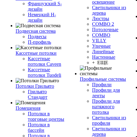
освещение
Французский S-
Светильники из
дизайн
дерева
Немецкий H-
Люстры
дизайн
COMBO 2
Потолочные
Подвесная система
COMBO
Подвесы
VILLY
П-профиль
Уличные
Линейные
Кассетные потолки
Настенные
Кассетные
+ ЕЩЕ
потолки Caveen
Кассетные
потолки Tuodeli
Профильные системы
Профили
Потолки Грильято
Профили для
Грильято
ленты
Стандарт
Профили для
натяжного
Помещения
потолка
Потолки в
Светильники из
торговые центры
профиля
Потолки в
Светильники из
бассейн
дерева
Потолки в