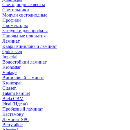
Светодиодные ленты
Светильники
Модули светодиодные
Профили
Прожекторы
Заглушки для профиля
Напольные покрытия
Ламинат
Кварц-виниловый ламинат
Quick step
Imperial
Водостойкий ламинат
Kronostar
Vintage
Виниловый ламинат
Kronospan
Classen
Tatami Parquet
Biela CBM
Ideal (Идеал)
Пробковый ламинат
Кастамону
Ламинат SPC
Berry alloc
Aberhof