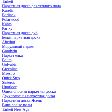
Tarkett
Паркетная доска для теплого пола
Karelia
Barlinek
Polarwood
Kahrs
Par-ky
Паркетная доска дуб
Белая паркетная доска
Aberhof
Модульный паркет
Goodwin
Паркет елка
Baum
Golvabia
Greenline
Maestro
Quick Step
Sinteros
Upofloor
Однополосная паркетная доска
Двухполосная паркетная доска
Паркетная доска Ясень
Виниловые полы
Tarkett New Age