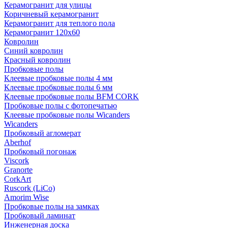
Керамогранит для улицы
Коричневый керамогранит
Керамогранит для теплого пола
Керамогранит 120х60
Ковролин
Синий ковролин
Красный ковролин
Пробковые полы
Клеевые пробковые полы 4 мм
Клеевые пробковые полы 6 мм
Клеевые пробковые полы BFM CORK
Пробковые полы с фотопечатью
Клеевые пробковые полы Wicanders
Wicanders
Пробковый агломерат
Aberhof
Пробковый погонаж
Viscork
Granorte
CorkArt
Ruscork (LiCo)
Amorim Wise
Пробковые полы на замках
Пробковый ламинат
Инженерная доска