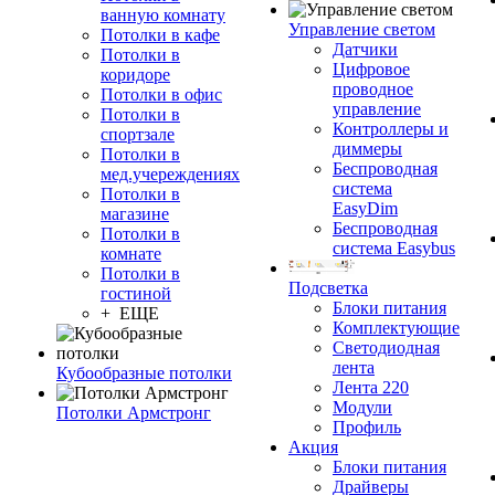
ванную комнату
Управление светом
Потолки в кафе
Датчики
Потолки в
Цифровое
коридоре
проводное
Потолки в офис
управление
Потолки в
Контроллеры и
спортзале
диммеры
Потолки в
Беспроводная
мед.учереждениях
система
Потолки в
EasyDim
магазине
Беспроводная
Потолки в
система Easybus
комнате
Потолки в
Подсветка
гостиной
Блоки питания
+ ЕЩЕ
Комплектующие
Светодиодная
лента
Кубообразные потолки
Лента 220
Модули
Потолки Армстронг
Профиль
Акция
Блоки питания
Драйверы