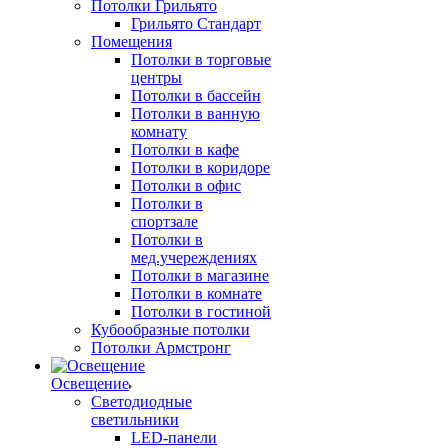
Потолки Грильято
Грильято Стандарт
Помещения
Потолки в торговые
центры
Потолки в бассейн
Потолки в ванную
комнату
Потолки в кафе
Потолки в коридоре
Потолки в офис
Потолки в
спортзале
Потолки в
мед.учереждениях
Потолки в магазине
Потолки в комнате
Потолки в гостиной
Кубообразные потолки
Потолки Армстронг
Освещение
Светодиодные
светильники
LED-панели