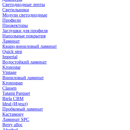
Светодиодные ленты
Светильники
Модули светодиодные
Профили
Прожекторы
Заглушки для профиля
Напольные покрытия
Ламинат
Кварц-виниловый ламинат
Quick step
Imperial
Водостойкий ламинат
Kronostar
Vintage
Виниловый ламинат
Kronospan
Classen
Tatami Parquet
Biela CBM
Ideal (Идеал)
Пробковый ламинат
Кастамону
Ламинат SPC
Berry alloc
Aberhof