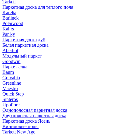
Tarkett
Паркетная доска для теплого пола
Karelia
Barlinek
Polarwood
Kahrs
Par-ky
Паркетная доска дуб
Белая паркетная доска
Aberhof
Модульный паркет
Goodwin
Паркет елка
Baum
Golvabia
Greenline
Maestro
Quick Step
Sinteros
Upofloor
Однополосная паркетная доска
Двухполосная паркетная доска
Паркетная доска Ясень
Виниловые полы
Tarkett New Age