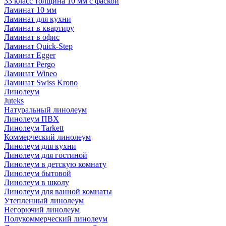
33 класс толщина 10 мм с фаской
Ламинат 10 мм
Ламинат для кухни
Ламинат в квартиру
Ламинат в офис
Ламинат Quick-Step
Ламинат Egger
Ламинат Pergo
Ламинат Wineo
Ламинат Swiss Krono
Линолеум
Juteks
Натуральный линолеум
Линолеум ПВХ
Линолеум Tarkett
Коммерческий линолеум
Линолеум для кухни
Линолеум для гостиной
Линолеум в детскую комнату
Линолеум бытовой
Линолеум в школу
Линолеум для ванной комнаты
Утепленный линолеум
Негорючий линолеум
Полукоммерческий линолеум