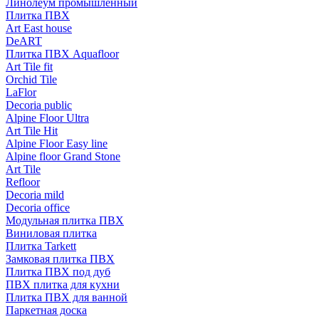
Линолеум промышленный
Плитка ПВХ
Art East house
DeART
Плитка ПВХ Aquafloor
Art Tile fit
Orchid Tile
LaFlor
Decoria public
Alpine Floor Ultra
Art Tile Hit
Alpine Floor Easy line
Alpine floor Grand Stone
Art Tile
Refloor
Decoria mild
Decoria office
Модульная плитка ПВХ
Виниловая плитка
Плитка Tarkett
Замковая плитка ПВХ
Плитка ПВХ под дуб
ПВХ плитка для кухни
Плитка ПВХ для ванной
Паркетная доска