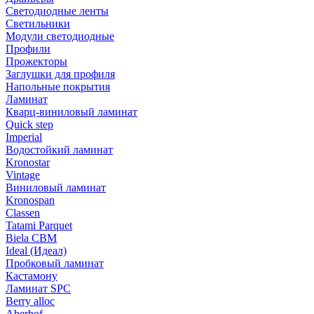
Светодиодные ленты
Светильники
Модули светодиодные
Профили
Прожекторы
Заглушки для профиля
Напольные покрытия
Ламинат
Кварц-виниловый ламинат
Quick step
Imperial
Водостойкий ламинат
Kronostar
Vintage
Виниловый ламинат
Kronospan
Classen
Tatami Parquet
Biela CBM
Ideal (Идеал)
Пробковый ламинат
Кастамону
Ламинат SPC
Berry alloc
Aberhof