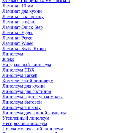
33 класс толщина 10 мм с фаской
Ламинат 10 мм
Ламинат для кухни
Ламинат в квартиру
Ламинат в офис
Ламинат Quick-Step
Ламинат Egger
Ламинат Pergo
Ламинат Wineo
Ламинат Swiss Krono
Линолеум
Juteks
Натуральный линолеум
Линолеум ПВХ
Линолеум Tarkett
Коммерческий линолеум
Линолеум для кухни
Линолеум для гостиной
Линолеум в детскую комнату
Линолеум бытовой
Линолеум в школу
Линолеум для ванной комнаты
Утепленный линолеум
Негорючий линолеум
Полукоммерческий линолеум