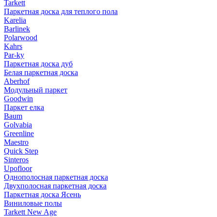
Tarkett
Паркетная доска для теплого пола
Karelia
Barlinek
Polarwood
Kahrs
Par-ky
Паркетная доска дуб
Белая паркетная доска
Aberhof
Модульный паркет
Goodwin
Паркет елка
Baum
Golvabia
Greenline
Maestro
Quick Step
Sinteros
Upofloor
Однополосная паркетная доска
Двухполосная паркетная доска
Паркетная доска Ясень
Виниловые полы
Tarkett New Age