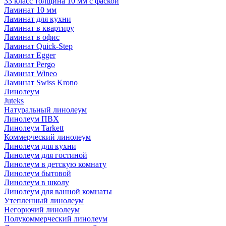
33 класс толщина 10 мм с фаской
Ламинат 10 мм
Ламинат для кухни
Ламинат в квартиру
Ламинат в офис
Ламинат Quick-Step
Ламинат Egger
Ламинат Pergo
Ламинат Wineo
Ламинат Swiss Krono
Линолеум
Juteks
Натуральный линолеум
Линолеум ПВХ
Линолеум Tarkett
Коммерческий линолеум
Линолеум для кухни
Линолеум для гостиной
Линолеум в детскую комнату
Линолеум бытовой
Линолеум в школу
Линолеум для ванной комнаты
Утепленный линолеум
Негорючий линолеум
Полукоммерческий линолеум