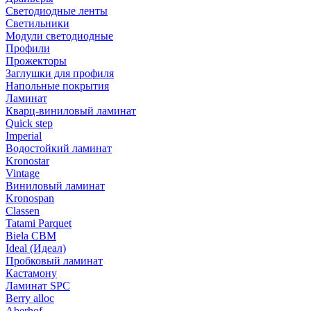
Светодиодные ленты
Светильники
Модули светодиодные
Профили
Прожекторы
Заглушки для профиля
Напольные покрытия
Ламинат
Кварц-виниловый ламинат
Quick step
Imperial
Водостойкий ламинат
Kronostar
Vintage
Виниловый ламинат
Kronospan
Classen
Tatami Parquet
Biela CBM
Ideal (Идеал)
Пробковый ламинат
Кастамону
Ламинат SPC
Berry alloc
Aberhof