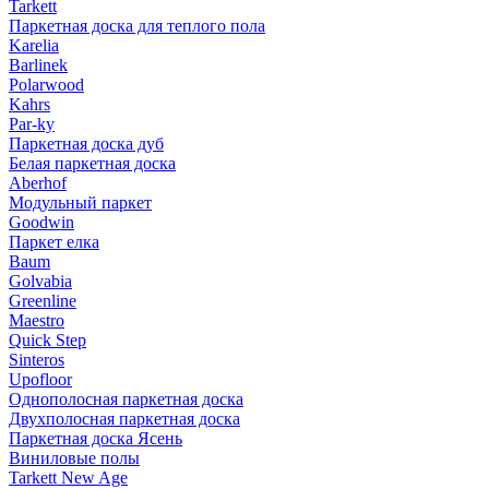
Tarkett
Паркетная доска для теплого пола
Karelia
Barlinek
Polarwood
Kahrs
Par-ky
Паркетная доска дуб
Белая паркетная доска
Aberhof
Модульный паркет
Goodwin
Паркет елка
Baum
Golvabia
Greenline
Maestro
Quick Step
Sinteros
Upofloor
Однополосная паркетная доска
Двухполосная паркетная доска
Паркетная доска Ясень
Виниловые полы
Tarkett New Age