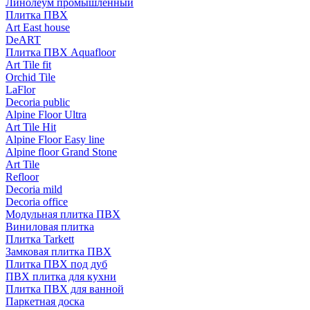
Линолеум промышленный
Плитка ПВХ
Art East house
DeART
Плитка ПВХ Aquafloor
Art Tile fit
Orchid Tile
LaFlor
Decoria public
Alpine Floor Ultra
Art Tile Hit
Alpine Floor Easy line
Alpine floor Grand Stone
Art Tile
Refloor
Decoria mild
Decoria office
Модульная плитка ПВХ
Виниловая плитка
Плитка Tarkett
Замковая плитка ПВХ
Плитка ПВХ под дуб
ПВХ плитка для кухни
Плитка ПВХ для ванной
Паркетная доска