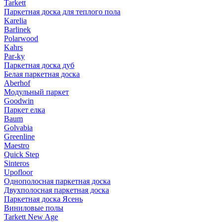
Tarkett
Паркетная доска для теплого пола
Karelia
Barlinek
Polarwood
Kahrs
Par-ky
Паркетная доска дуб
Белая паркетная доска
Aberhof
Модульный паркет
Goodwin
Паркет елка
Baum
Golvabia
Greenline
Maestro
Quick Step
Sinteros
Upofloor
Однополосная паркетная доска
Двухполосная паркетная доска
Паркетная доска Ясень
Виниловые полы
Tarkett New Age