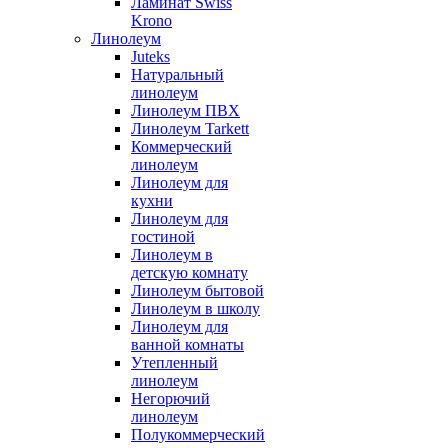
Ламинат Swiss
Krono
Линолеум
Juteks
Натуральный
линолеум
Линолеум ПВХ
Линолеум Tarkett
Коммерческий
линолеум
Линолеум для
кухни
Линолеум для
гостиной
Линолеум в
детскую комнату
Линолеум бытовой
Линолеум в школу
Линолеум для
ванной комнаты
Утепленный
линолеум
Негорючий
линолеум
Полукоммерческий