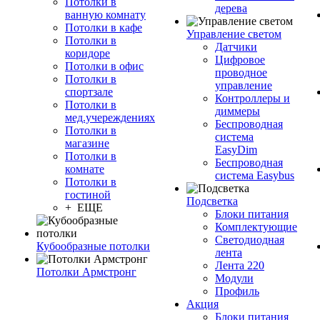
Потолки в
дерева
ванную комнату
Потолки в кафе
Управление светом
Потолки в
Датчики
коридоре
Цифровое
Потолки в офис
проводное
Потолки в
управление
спортзале
Контроллеры и
Потолки в
диммеры
мед.учереждениях
Беспроводная
Потолки в
система
магазине
EasyDim
Потолки в
Беспроводная
комнате
система Easybus
Потолки в
гостиной
Подсветка
+ ЕЩЕ
Блоки питания
Комплектующие
Светодиодная
Кубообразные потолки
лента
Лента 220
Потолки Армстронг
Модули
Профиль
Акция
Блоки питания