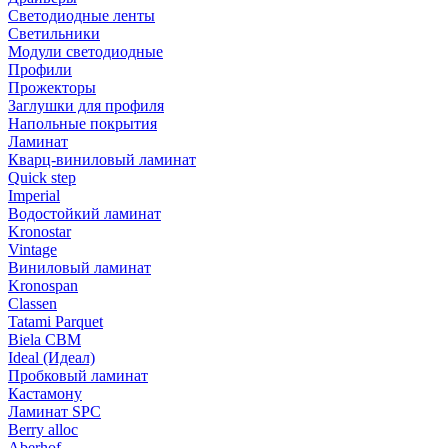
Светодиодные ленты
Светильники
Модули светодиодные
Профили
Прожекторы
Заглушки для профиля
Напольные покрытия
Ламинат
Кварц-виниловый ламинат
Quick step
Imperial
Водостойкий ламинат
Kronostar
Vintage
Виниловый ламинат
Kronospan
Classen
Tatami Parquet
Biela CBM
Ideal (Идеал)
Пробковый ламинат
Кастамону
Ламинат SPC
Berry alloc
Aberhof