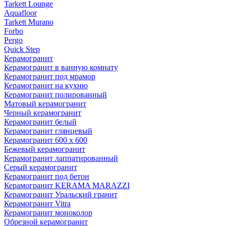
Tarkett Lounge
Aquafloor
Tarkett Murano
Forbo
Pergo
Quick Step
Керамогранит
Керамогранит в ванную комнату
Керамогранит под мрамор
Керамогранит на кухню
Керамогранит полированный
Матовый керамогранит
Черный керамогранит
Керамогранит белый
Керамогранит глянцевый
Керамогранит 600 х 600
Бежевый керамогранит
Керамогранит лаппатированный
Серый керамогранит
Керамогранит под бетон
Керамогранит KERAMA MARAZZI
Керамогранит Уральский гранит
Керамогранит Vitra
Керамогранит моноколор
Обрезной керамогранит