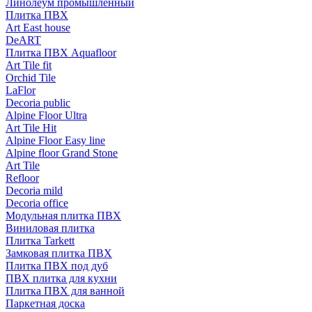
Линолеум промышленный
Плитка ПВХ
Art East house
DeART
Плитка ПВХ Aquafloor
Art Tile fit
Orchid Tile
LaFlor
Decoria public
Alpine Floor Ultra
Art Tile Hit
Alpine Floor Easy line
Alpine floor Grand Stone
Art Tile
Refloor
Decoria mild
Decoria office
Модульная плитка ПВХ
Виниловая плитка
Плитка Tarkett
Замковая плитка ПВХ
Плитка ПВХ под дуб
ПВХ плитка для кухни
Плитка ПВХ для ванной
Паркетная доска