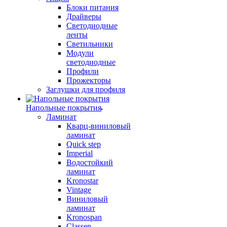
Блоки питания
Драйверы
Светодиодные
ленты
Светильники
Модули
светодиодные
Профили
Прожекторы
Заглушки для профиля
Напольные покрытия
Ламинат
Кварц-виниловый
ламинат
Quick step
Imperial
Водостойкий
ламинат
Kronostar
Vintage
Виниловый
ламинат
Kronospan
Classen