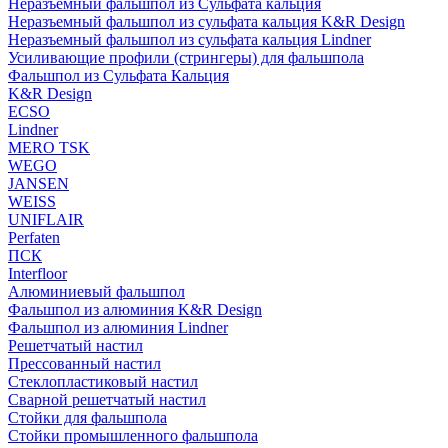
Неразъемный фальшпол из Сульфата кальция
Неразъемный фальшпол из сульфата кальция K&R Design
Неразъемный фальшпол из сульфата кальция Lindner
Усиливающие профили (стрингеры) для фальшпола
Фальшпол из Сульфата Кальция
K&R Design
ECSO
Lindner
MERO TSK
WEGO
JANSEN
WEISS
UNIFLAIR
Perfaten
ПСК
Interfloor
Алюминиевый фальшпол
Фальшпол из алюминия K&R Design
Фальшпол из алюминия Lindner
Решетчатый настил
Прессованный настил
Стеклопластиковый настил
Сварной решетчатый настил
Стойки для фальшпола
Стойки промышленного фальшпола