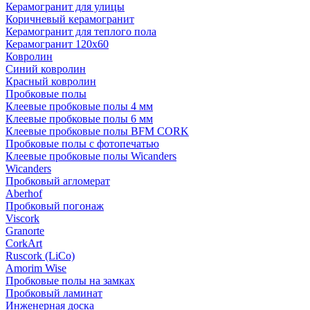
Керамогранит для улицы
Коричневый керамогранит
Керамогранит для теплого пола
Керамогранит 120х60
Ковролин
Синий ковролин
Красный ковролин
Пробковые полы
Клеевые пробковые полы 4 мм
Клеевые пробковые полы 6 мм
Клеевые пробковые полы BFM CORK
Пробковые полы с фотопечатью
Клеевые пробковые полы Wicanders
Wicanders
Пробковый агломерат
Aberhof
Пробковый погонаж
Viscork
Granorte
CorkArt
Ruscork (LiCo)
Amorim Wise
Пробковые полы на замках
Пробковый ламинат
Инженерная доска