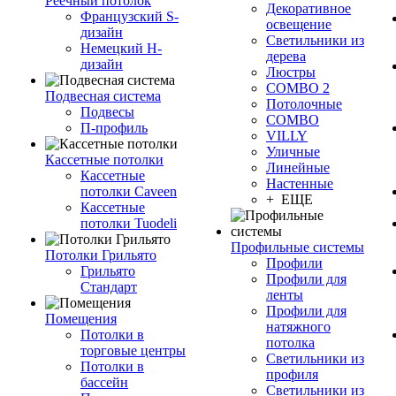
Реечный потолок
Декоративное
Французский S-
освещение
дизайн
Светильники из
Немецкий H-
дерева
дизайн
Люстры
COMBO 2
Подвесная система
Потолочные
Подвесы
COMBO
П-профиль
VILLY
Уличные
Кассетные потолки
Линейные
Кассетные
Настенные
потолки Caveen
+ ЕЩЕ
Кассетные
потолки Tuodeli
Профильные системы
Потолки Грильято
Профили
Грильято
Профили для
Стандарт
ленты
Профили для
Помещения
натяжного
Потолки в
потолка
торговые центры
Светильники из
Потолки в
профиля
бассейн
Светильники из