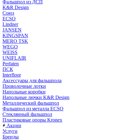
Фальшпол из ДСП
K&R Design
Союз
ECSO
Lindner
JANSEN
KINGSPAN
MERO TSK
WEGO
WEISS
UNIFLAIR
Perfaten
ПСК
Interfloor
Аксессуары для фальшпола
Проволочные лотки
Напольные коробки
Напольные лючки K&R Design
Металлический фальшпол
Фальшпол из металла ECSO
Стеклянный фальшпол
Пластиковые опоры Kronex
Акции
Услуги
Бренды