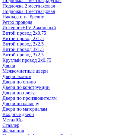
Подложка 1 местная;круглая
Подложка 2 местная;овал
Подложка 3 местная;овал
Накладки на бревно
Ретро провода
Интернет+TV 2-жильный
Витой провод 2x0,75
Витой провод 2x1,5
Витой провод 2x2,5
Витой провод 3x1,5
Витой провод 3x2,5
Круглый провод 2x0,75
Двери
Межкомнатные двери
Двери эконом
Двери по стилю
Двери по конструкции
Двери по цвету
Двери по производителям
Двери по размеру
Двери по материалам
Входные двери
МеталЮр
Сталлер
Фальшпол