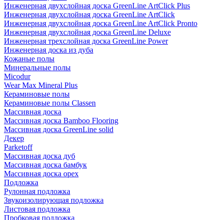
Инженерная двухслойная доска GreenLine ArtClick Plus
Инженерная двухслойная доска GreenLine ArtClick
Инженерная двухслойная доска GreenLine ArtClick Pronto
Инженерная двухслойная доска GreenLine Deluxe
Инженерная трехслойная доска GreenLine Power
Инженерная доска из дуба
Кожаные полы
Минеральные полы
Micodur
Wear Max Mineral Plus
Кераминовые полы
Кераминовые полы Classen
Массивная доска
Массивная доска Bamboo Flooring
Массивная доска GreenLine solid
Декер
Parketoff
Массивная доска дуб
Массивная доска бамбук
Массивная доска орех
Подложка
Рулонная подложка
Звукоизолирующая подложка
Листовая подложка
Пробковая подложка