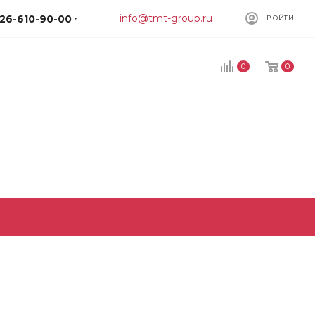
info@tmt-group.ru
926-610-90-00
ВОЙТИ
0
0