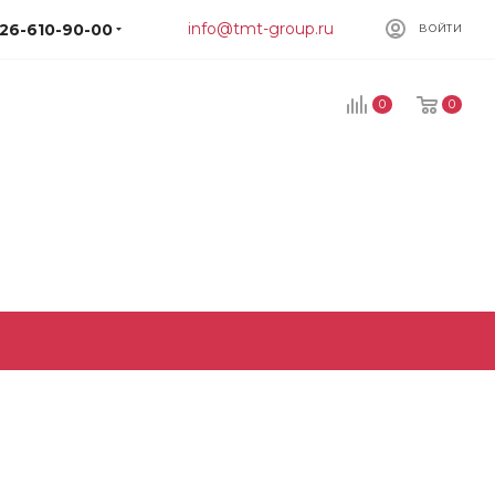
info@tmt-group.ru
926-610-90-00
ВОЙТИ
0
0