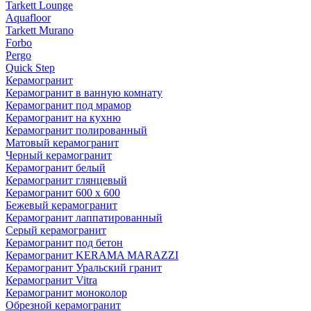
Tarkett Lounge
Aquafloor
Tarkett Murano
Forbo
Pergo
Quick Step
Керамогранит
Керамогранит в ванную комнату
Керамогранит под мрамор
Керамогранит на кухню
Керамогранит полированный
Матовый керамогранит
Черный керамогранит
Керамогранит белый
Керамогранит глянцевый
Керамогранит 600 х 600
Бежевый керамогранит
Керамогранит лаппатированный
Серый керамогранит
Керамогранит под бетон
Керамогранит KERAMA MARAZZI
Керамогранит Уральский гранит
Керамогранит Vitra
Керамогранит моноколор
Обрезной керамогранит