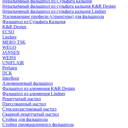
Неразъемный фальшпол из Сульфата кальция
Неразъемный фальшпол из сульфата кальция K&R Design
Неразъемный фальшпол из сульфата кальция Lindner
Усиливающие профили (стрингеры) для фальшпола
Фальшпол из Сульфата Кальция
K&R Design
ECSO
Lindner
MERO TSK
WEGO
JANSEN
WEISS
UNIFLAIR
Perfaten
ПСК
Interfloor
Алюминиевый фальшпол
Фальшпол из алюминия K&R Design
Фальшпол из алюминия Lindner
Решетчатый настил
Прессованный настил
Стеклопластиковый настил
Сварной решетчатый настил
Стойки для фальшпола
Стойки промышленного фальшпола