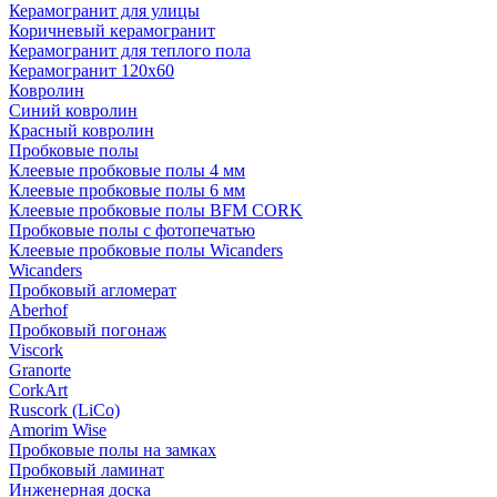
Керамогранит для улицы
Коричневый керамогранит
Керамогранит для теплого пола
Керамогранит 120х60
Ковролин
Синий ковролин
Красный ковролин
Пробковые полы
Клеевые пробковые полы 4 мм
Клеевые пробковые полы 6 мм
Клеевые пробковые полы BFM CORK
Пробковые полы с фотопечатью
Клеевые пробковые полы Wicanders
Wicanders
Пробковый агломерат
Aberhof
Пробковый погонаж
Viscork
Granorte
CorkArt
Ruscork (LiCo)
Amorim Wise
Пробковые полы на замках
Пробковый ламинат
Инженерная доска