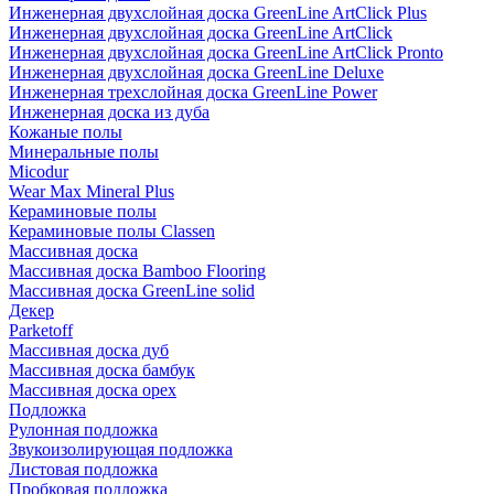
Инженерная двухслойная доска GreenLine ArtClick Plus
Инженерная двухслойная доска GreenLine ArtClick
Инженерная двухслойная доска GreenLine ArtClick Pronto
Инженерная двухслойная доска GreenLine Deluxe
Инженерная трехслойная доска GreenLine Power
Инженерная доска из дуба
Кожаные полы
Минеральные полы
Micodur
Wear Max Mineral Plus
Кераминовые полы
Кераминовые полы Classen
Массивная доска
Массивная доска Bamboo Flooring
Массивная доска GreenLine solid
Декер
Parketoff
Массивная доска дуб
Массивная доска бамбук
Массивная доска орех
Подложка
Рулонная подложка
Звукоизолирующая подложка
Листовая подложка
Пробковая подложка