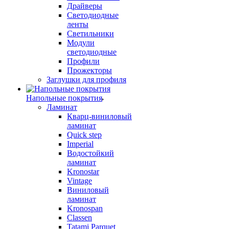
Драйверы
Светодиодные
ленты
Светильники
Модули
светодиодные
Профили
Прожекторы
Заглушки для профиля
Напольные покрытия
Ламинат
Кварц-виниловый
ламинат
Quick step
Imperial
Водостойкий
ламинат
Kronostar
Vintage
Виниловый
ламинат
Kronospan
Classen
Tatami Parquet