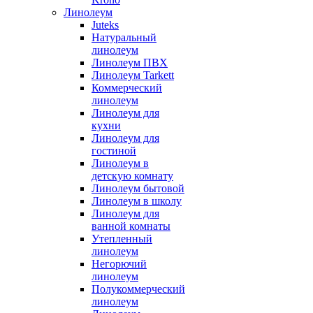
Линолеум
Juteks
Натуральный
линолеум
Линолеум ПВХ
Линолеум Tarkett
Коммерческий
линолеум
Линолеум для
кухни
Линолеум для
гостиной
Линолеум в
детскую комнату
Линолеум бытовой
Линолеум в школу
Линолеум для
ванной комнаты
Утепленный
линолеум
Негорючий
линолеум
Полукоммерческий
линолеум