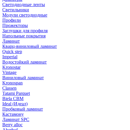
Светодиодные ленты
Светильники
Модули светодиодные
Профили
Прожекторы
Заглушки для профиля
Напольные покрытия
Ламинат
Кварц-виниловый ламинат
Quick step
Imperial
Водостойкий ламинат
Kronostar
Vintage
Виниловый ламинат
Kronospan
Classen
Tatami Parquet
Biela CBM
Ideal (Идеал)
Пробковый ламинат
Кастамону
Ламинат SPC
Berry alloc
Aberhof