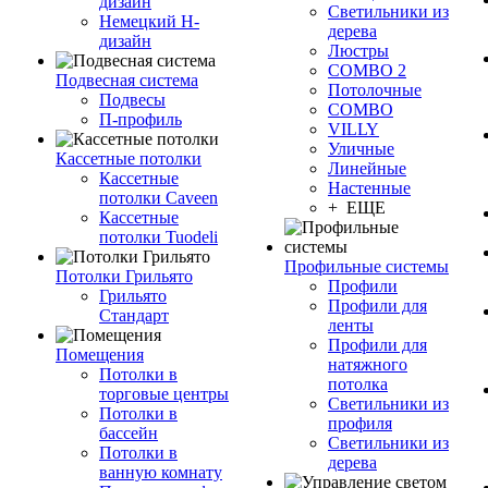
дизайн
Светильники из
Немецкий H-
дерева
дизайн
Люстры
COMBO 2
Подвесная система
Потолочные
Подвесы
COMBO
П-профиль
VILLY
Уличные
Кассетные потолки
Линейные
Кассетные
Настенные
потолки Caveen
+ ЕЩЕ
Кассетные
потолки Tuodeli
Профильные системы
Потолки Грильято
Профили
Грильято
Профили для
Стандарт
ленты
Профили для
Помещения
натяжного
Потолки в
потолка
торговые центры
Светильники из
Потолки в
профиля
бассейн
Светильники из
Потолки в
дерева
ванную комнату