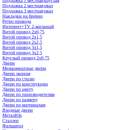
Подложка 1 местная;круглая
Подложка 2 местная;овал
Подложка 3 местная;овал
Накладки на бревно
Ретро провода
Интернет+TV 2-жильный
Витой провод 2x0,75
Витой провод 2x1,5
Витой провод 2x2,5
Витой провод 3x1,5
Витой провод 3x2,5
Круглый провод 2x0,75
Двери
Межкомнатные двери
Двери эконом
Двери по стилю
Двери по конструкции
Двери по цвету
Двери по производителям
Двери по размеру
Двери по материалам
Входные двери
МеталЮр
Сталлер
Фальшпол