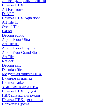
Линолеум промышленный
Плитка ПВХ
Art East house
DeART
Плитка ПВХ Aquafloor
Art Tile fit
Orchid Tile
LaFlor
Decoria public
Alpine Floor Ultra
Art Tile Hit
Alpine Floor Easy line
Alpine floor Grand Stone
Art Tile
Refloor
Decoria mild
Decoria office
Модульная плитка ПВХ
Виниловая плитка
Плитка Tarkett
Замковая плитка ПВХ
Плитка ПВХ под дуб
ПВХ плитка для кухни
Плитка ПВХ для ванной
Паркетная доска