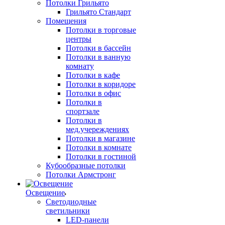
Потолки Грильято
Грильято Стандарт
Помещения
Потолки в торговые
центры
Потолки в бассейн
Потолки в ванную
комнату
Потолки в кафе
Потолки в коридоре
Потолки в офис
Потолки в
спортзале
Потолки в
мед.учереждениях
Потолки в магазине
Потолки в комнате
Потолки в гостиной
Кубообразные потолки
Потолки Армстронг
Освещение
Светодиодные
светильники
LED-панели