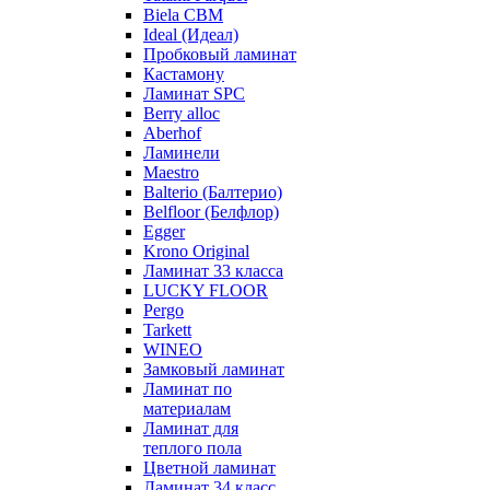
Biela CBM
Ideal (Идеал)
Пробковый ламинат
Кастамону
Ламинат SPC
Berry alloc
Aberhof
Ламинели
Maestro
Balterio (Балтерио)
Belfloor (Белфлор)
Egger
Krono Original
Ламинат 33 класса
LUCKY FLOOR
Pergo
Tarkett
WINEO
Замковый ламинат
Ламинат по
материалам
Ламинат для
теплого пола
Цветной ламинат
Ламинат 34 класс