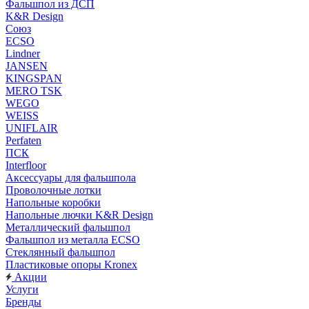
Фальшпол из ДСП
K&R Design
Союз
ECSO
Lindner
JANSEN
KINGSPAN
MERO TSK
WEGO
WEISS
UNIFLAIR
Perfaten
ПСК
Interfloor
Аксессуары для фальшпола
Проволочные лотки
Напольные коробки
Напольные лючки K&R Design
Металлический фальшпол
Фальшпол из металла ECSO
Стеклянный фальшпол
Пластиковые опоры Kronex
Акции
Услуги
Бренды