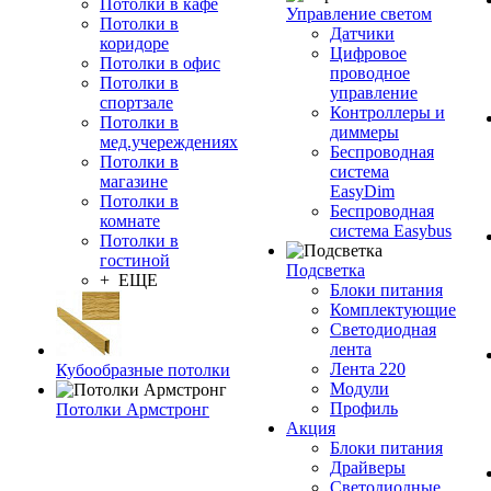
Потолки в кафе
Управление светом
Потолки в
Датчики
коридоре
Цифровое
Потолки в офис
проводное
Потолки в
управление
спортзале
Контроллеры и
Потолки в
диммеры
мед.учереждениях
Беспроводная
Потолки в
система
магазине
EasyDim
Потолки в
Беспроводная
комнате
система Easybus
Потолки в
гостиной
Подсветка
+ ЕЩЕ
Блоки питания
Комплектующие
Светодиодная
лента
Лента 220
Кубообразные потолки
Модули
Профиль
Потолки Армстронг
Акция
Блоки питания
Драйверы
Светодиодные