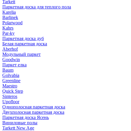
Tarkett
Паркетная доска для теплого пола
Karelia
Barlinek
Polarwood
Kahrs
Par-ky
Паркетная доска дуб
Белая паркетная доска
Aberhof
Модульный паркет
Goodwin
Паркет елка
Baum
Golvabia
Greenline
Maestro
Quick Step
Sinteros
Upofloor
Однополосная паркетная доска
Двухполосная паркетная доска
Паркетная доска Ясень
Виниловые полы
Tarkett New Age