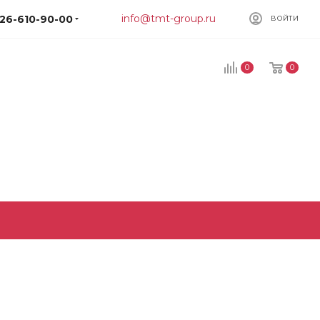
info@tmt-group.ru
926-610-90-00
ВОЙТИ
0
0